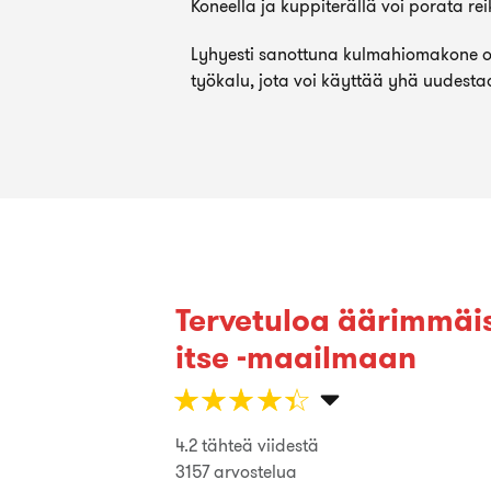
Koneella ja kuppiterällä voi porata reiki
Lyhyesti sanottuna kulmahiomakone on
työkalu, jota voi käyttää yhä uudesta
Tervetuloa äärimmäis
itse -maailmaan
Hyviä käytännön vinkkejä rakentam
☆
★
☆
★
☆
★
☆
★
☆
★
Henri Leppänen
4.2 tähteä viidestä
☆
★
☆
★
☆
★
☆
★
☆
★
3157 arvostelua