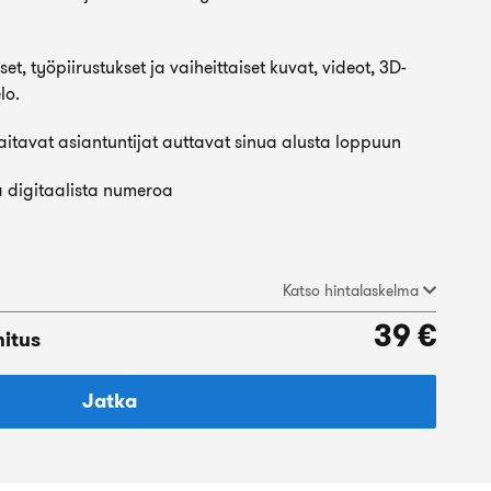
et, työpiirustukset ja vaiheittaiset kuvat, videot, 3D-
lo.
taitavat asiantuntijat auttavat sinua alusta loppuun
 digitaalista numeroa
Katso hintalaskelma
39 €
mitus
Jatka