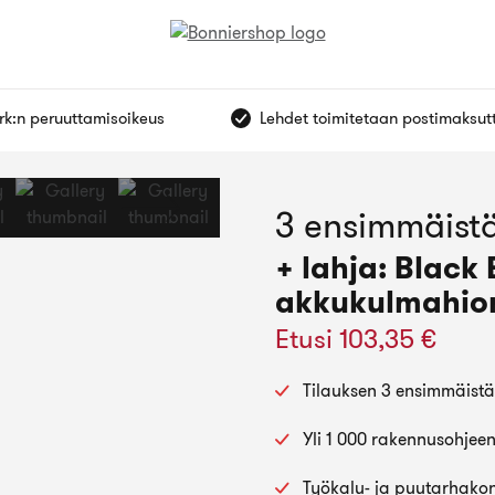
vrk:n peruuttamisoikeus
Lehdet toimitetaan postimaksut
3 ensimmäistä
+ lahja: Black 
akkukulmahi
Etusi 103,35 €
Tilauksen 3 ensimmäistä T
Yli 1 000 rakennusohjeen
Työkalu- ja puutarhakon