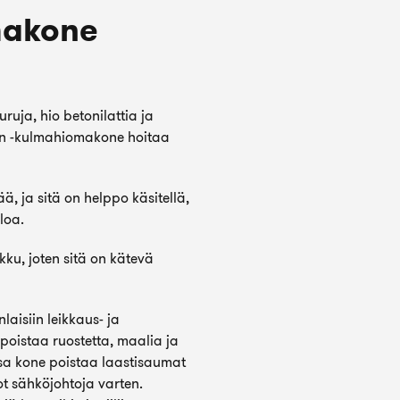
makone
ruja, hio betonilattia ja
ion -kulmahiomakone hoitaa
 ja sitä on helppo käsitellä,
loa.
ku, joten sitä on kätevä
aisiin leikkaus- ja
i poistaa ruostetta, maalia ja
a kone poistaa laastisaumat
ilot sähköjohtoja varten.