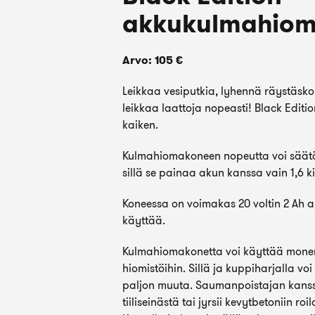
akkukulmahio
Arvo: 105 €
Leikkaa vesiputkia, lyhennä räystäskou
leikkaa laattoja nopeasti! Black Edit
kaiken.
Kulmahiomakoneen nopeutta voi säätää,
sillä se painaa akun kanssa vain 1,6 ki
Koneessa on voimakas 20 voltin 2 Ah ak
käyttää.
Kulmahiomakonetta voi käyttää monenl
hiomistöihin. Sillä ja kuppiharjalla vo
paljon muuta. Saumanpoistajan kanss
tiiliseinästä tai jyrsii kevytbetoniin ro