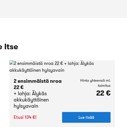
 Itse
2 ensimmäistä nroa
Hinta yhteensä ml.
toimitus
22 €
22 €
+ lahja: Älykäs
akkukäyttöinen
hylsyavain
Etusi 134 €!
Lue lisää