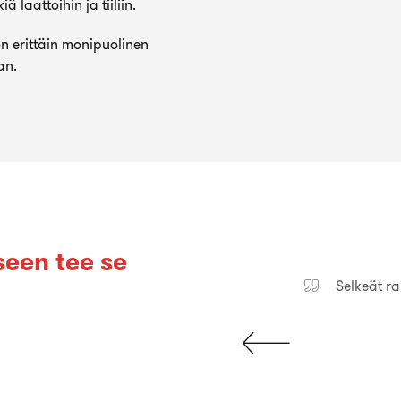
ä laattoihin ja tiiliin.
 erittäin monipuolinen
an.
een tee se
isessa ja korjaamisessa.
Selkeät ra