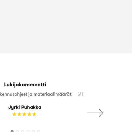
Lukijakommentti
kennusohjeet ja materiaalimäärät.
Jyrki Puhakka
☆
★
☆
★
☆
★
☆
★
☆
★