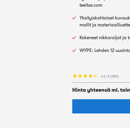
teeitse.com
Yksityiskohtaiset kuvauks
mallit ja materiaaliluette
Kokeneet nikkaroijat ja 
WYPE: Lehden 12 uusinta
☆
★
☆
★
☆
★
☆
★
☆
★
4.2 / 5 (3157)
Hinta yhteensä ml. toi