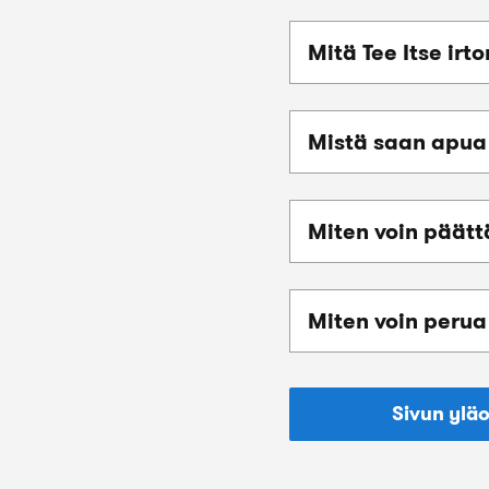
Mitä Tee Itse ir
Mistä saan apua 
Miten voin päätt
Miten voin perua
Sivun ylä