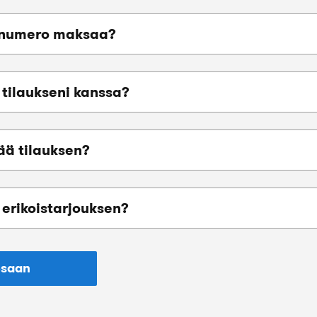
tonumero maksaa?
tilaukseni kanssa?
ää tilauksen?
 erikoistarjouksen?
osaan