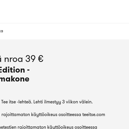
ta
 nroa 39 €
Edition -
omakone
ee itse -lehteä. Lehti ilmestyy 3 viikon välein.
 rajoittamaton käyttöoikeus osoitteessa teeitse.com
etestien rajoittamaton käyttöoikeus osoitteessa