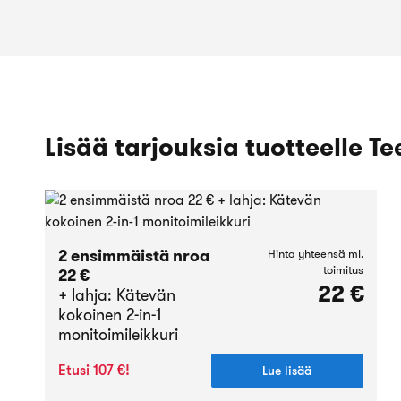
Lisää tarjouksia tuotteelle Tee
2 ensimmäistä nroa
Hinta yhteensä ml.
toimitus
22 €
22 €
+ lahja: Kätevän
kokoinen 2-in-1
monitoimileikkuri
Etusi 107 €!
Lue lisää