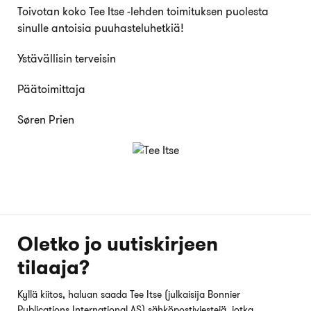
Toivotan koko Tee Itse -lehden toimituksen puolesta
sinulle antoisia puuhasteluhetkiä!
Ystävällisin terveisin
Päätoimittaja
Søren Prien
Oletko jo uutiskirjeen
tilaaja?
Kyllä kiitos, haluan saada Tee Itse (julkaisija Bonnier
Publications International AS) sähköpostiviestejä, jotka