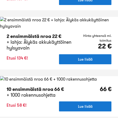
2 ensimmäistä nroa 22 €
Hinta yhteensä ml.
toimitus
+ lahja: Älykäs akkukäyttöinen
22 €
hylsyavain
Etusi 134 €!
Lue lisää
66 €
10 ensimmäistä nroa 66 €
+ 1000 rakennusohjetta
Etusi 58 €!
Lue lisää