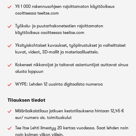
Yli 1 000 rakennusohjeen rajoittamaton käyttöoikeus
osoitteessa teeitse.com
Työkalu- ja puutarhakonetestien rajoittamaton
käyttöoikeus osoitteessa teeitse.com
Yksityiskohtaiset kuvaukset, työpiirustukset ja vaiheittaiset
kuvat, videot, 3D-mallit ja materiaaliluettelo.
Kokeneet nikkaroijat ja taitavat asiantuntijat auttavat sinua
alusta loppuun
WYPE: Lehden 12 uusinta digitaalista numeroa
Tilauksen tiedot
Määräaikaistilaus jatkuen kestotilauksena hintaan 12,45 €
eur/ numero sis. toimituskulut
Tee Itse Lehti ilmestyy 20 kertaa vuodessa. Saat lehden noin
noin kolmen viikon välein.