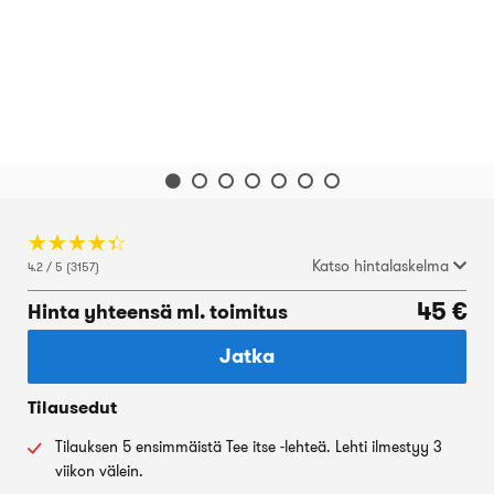
☆
★
☆
★
☆
★
☆
★
☆
★
Katso hintalaskelma
4.2 / 5 (3157)
45 €
Hinta yhteensä ml. toimitus
Jatka
Tilausedut
Tilauksen 5 ensimmäistä Tee itse -lehteä. Lehti ilmestyy 3
viikon välein.