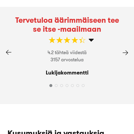
Tervetuloa äärimmäiseen tee
se itse -maailmaan
☆
★
☆
★
☆
★
☆
★
☆
★
4.2 tähteä viidestä
3157 arvostelua
Lukijakommentti
Kysymyksiä ja vastauksia