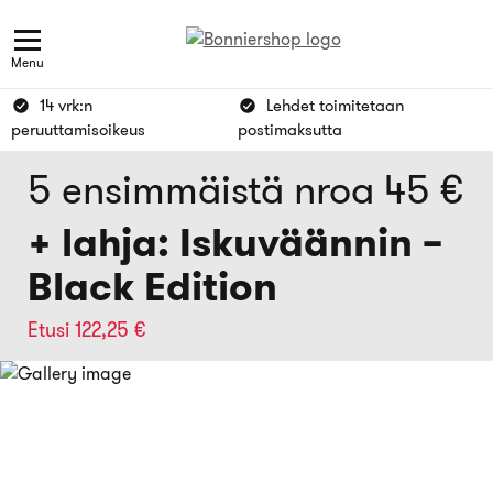
Menu
14 vrk:n
Lehdet toimitetaan
peruuttamisoikeus
postimaksutta
5 ensimmäistä nroa 45 €
+ lahja: Iskuväännin –
Black Edition
Etusi 122,25 €