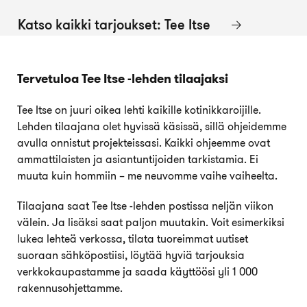
Katso kaikki tarjoukset: Tee Itse
Tervetuloa Tee Itse -lehden tilaajaksi
Tee Itse on juuri oikea lehti kaikille kotinikkaroijille.
Lehden tilaajana olet hyvissä käsissä, sillä ohjeidemme
avulla onnistut projekteissasi. Kaikki ohjeemme ovat
ammattilaisten ja asiantuntijoiden tarkistamia. Ei
muuta kuin hommiin – me neuvomme vaihe vaiheelta.
Tilaajana saat Tee Itse -lehden postissa neljän viikon
välein. Ja lisäksi saat paljon muutakin. Voit esimerkiksi
lukea lehteä verkossa, tilata tuoreimmat uutiset
suoraan sähköpostiisi, löytää hyviä tarjouksia
verkkokaupastamme ja saada käyttöösi yli 1 000
rakennusohjettamme.