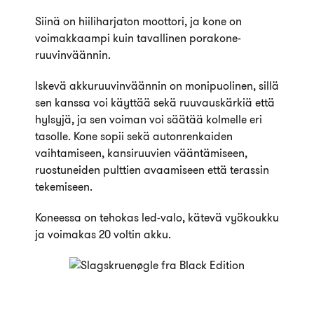
Siinä on hiiliharjaton moottori, ja kone on
voimakkaampi kuin tavallinen porakone-
ruuvinväännin.
Iskevä akkuruuvinväännin on monipuolinen, sillä
sen kanssa voi käyttää sekä ruuvauskärkiä että
hylsyjä, ja sen voiman voi säätää kolmelle eri
tasolle. Kone sopii sekä autonrenkaiden
vaihtamiseen, kansiruuvien vääntämiseen,
ruostuneiden pulttien avaamiseen että terassin
tekemiseen.
Koneessa on tehokas led-valo, kätevä vyökoukku
ja voimakas 20 voltin akku.